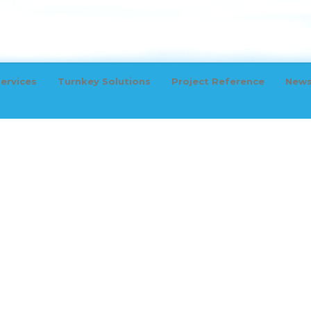
ervices
Turnkey Solutions
Project Reference
New