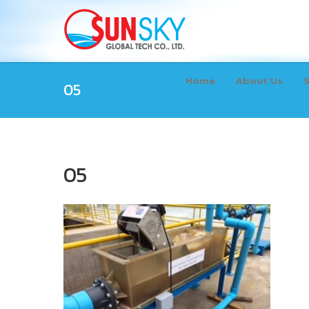
Home
About Us
S
05
05