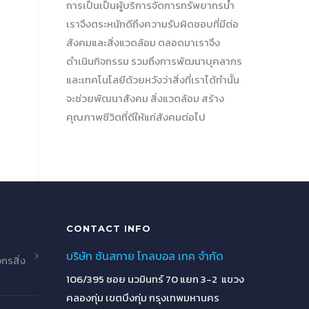
การเป็นเป็นผู้บริการจัดการทรัพยากรน้ำ
เราจึงตระหนักดีถึงความรับผิดชอบที่มีต่อ
สังคมและสิ่งแวดล้อม ตลอดมาเราจึง
ดำเนินกิจกรรม รวมถึงการพัฒนาบุคลากร
และเทคโนโลยีด้วยหวังว่าสิ่งที่เราได้ทำนั้น
จะช่วยพัฒนาสังคม สิ่งแวดล้อม สร้าง
คุณภาพชีวิตที่ดีให้แก่สังคมต่อไป
CONTACT INFO
บริษัท ซันสกาย โกลบอล เทค จำกัด
กรสิ่ง
106/395 ซอย นวมินทร์ 70 แยก 3-2 แขวง
คลองกุ่ม เขตบึงกุ่ม กรุงเทพมหานคร