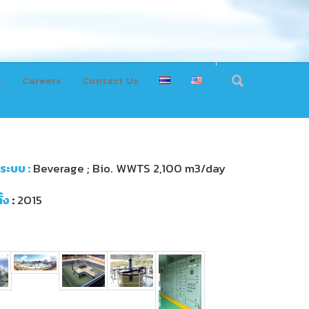
s
Careers
Contact Us
ระบบ :
Beverage ; Bio. WWTS 2,100 m3/day
ั้ง
:
2015